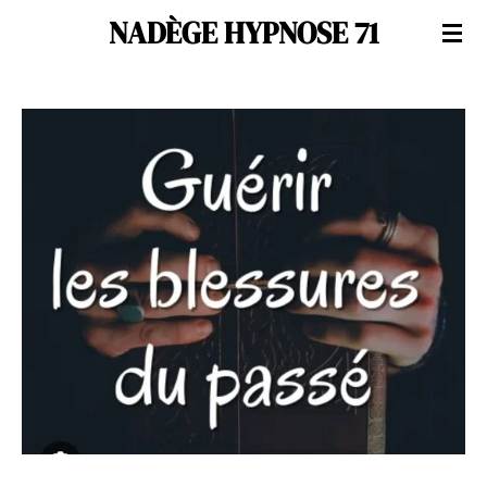
NADÈGE HYPNOSE 71
Passer
au
contenu
principal